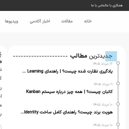
همکاری با ما
تماس با ما
خانه
مقالات
اخبار آکادمی
ویدیو‌ها
خ
جدیدترین
مطالب
مز
۱۲ مرداد ۱۴۰۵
د
یادگیری نظارت شده چیست؟ | راهنمای Supervised Learning
ک
۱۱ مرداد ۱۴۰۵
ر
کانبان چیست؟ | همه چیز درباره سیستم Kanban
ا
م
۱۰ مرداد ۱۴۰۵
هویت برند چیست؟ راهنمای کامل ساخت Brand Identity برای کسب‌وکارها
ب
۱۰ مرداد ۱۴۰۵