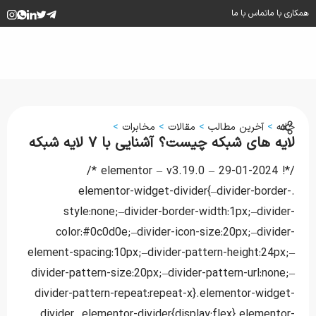
همکاری با ما
تماس با ما
خانه
>
آخرین مطالب
>
مقالات
>
مخابرات
>
لایه های شبکه چیست؟ آشنایی با ۷ لایه شبکه
/*! elementor – v3.19.0 – 29-01-2024 */
.elementor-widget-divider{–divider-border-
style:none;–divider-border-width:1px;–divider-
color:#0c0d0e;–divider-icon-size:20px;–divider-
element-spacing:10px;–divider-pattern-height:24px;–
divider-pattern-size:20px;–divider-pattern-url:none;–
divider-pattern-repeat:repeat-x}.elementor-widget-
divider .elementor-divider{display:flex}.elementor-