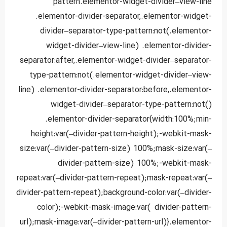
pattern.elementor-widget-divider–view-line
.elementor-divider-separator,.elementor-widget-
divider–separator-type-pattern:not(.elementor-
widget-divider–view-line) .elementor-divider-
separator:after,.elementor-widget-divider–separator-
type-pattern:not(.elementor-widget-divider–view-
line) .elementor-divider-separator:before,.elementor-
widget-divider–separator-type-pattern:not()
.elementor-divider-separator{width:100%;min-
height:var(–divider-pattern-height);-webkit-mask-
size:var(–divider-pattern-size) 100%;mask-size:var(–
divider-pattern-size) 100%;-webkit-mask-
repeat:var(–divider-pattern-repeat);mask-repeat:var(–
divider-pattern-repeat);background-color:var(–divider-
color);-webkit-mask-image:var(–divider-pattern-
url);mask-image:var(–divider-pattern-url)}.elementor-