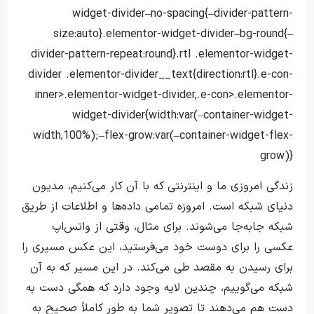
widget-divider–no-spacing{–divider-pattern-
size:auto}.elementor-widget-divider–bg-round{–
divider-pattern-repeat:round}.rtl .elementor-widget-
divider .elementor-divider__text{direction:rtl}.e-con-
inner>.elementor-widget-divider,.e-con>.elementor-
widget-divider{width:var(–container-widget-
width,100%);–flex-grow:var(–container-widget-flex-
grow)}
زندگی امروزی ما و اینترنتی که با آن کار می‌کنیم، مدیون
دنیای شبکه است. امروزه تمامی داده‌ها و اطلاعات از طریق
شبکه جابه‌جا می‌شوند. برای مثال، وقتی از واتس‌اپ
عکسی را برای دوست خود می‌فرستید، این عکس مسیری را
برای رسیدن به مقصد طی می‌کند. در این مسیر که به آن
شبکه می‌گوییم، چندین لایه وجود دارد که همگی دست به
دست هم می‌دهند تا تصویر شما به طور کاملاً صحیح به