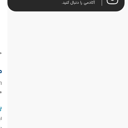
آکادمی را دنبال کنید.
ح
م
ا
م
پ
ا
ر