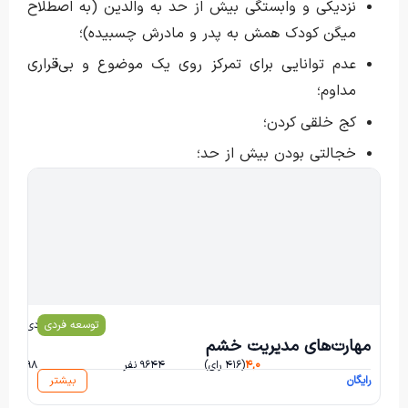
نزدیکی و وابستگی بیش از حد به والدین (به اصطلاح
میگن کودک همش به پدر و مادرش چسبیده)؛
عدم توانایی برای تمرکز روی یک موضوع و بی‌قراری
مداوم؛
کج خلقی کردن؛
خجالتی بودن بیش از حد؛
توسعه فردی
محمد هادی هادی‌زاده
مهارت‌های مدیریت خشم
۴,۰
(۴۱۶ رای)
۹۶۴۴ نفر
۱۹۸ ساعت و ۴ دقیقه
رایگان
بیشتر