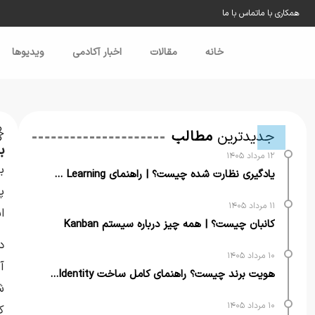
همکاری با ما
تماس با ما
خانه
مقالات
اخبار آکادمی
ویدیو‌ها
خ
جدیدترین
مطالب
بر
۱۲ مرداد ۱۴۰۵
ب
یادگیری نظارت شده چیست؟ | راهنمای Supervised Learning
پ
۱۱ مرداد ۱۴۰۵
ا
کانبان چیست؟ | همه چیز درباره سیستم Kanban
د
۱۰ مرداد ۱۴۰۵
آ
هویت برند چیست؟ راهنمای کامل ساخت Brand Identity برای کسب‌وکارها
ش
۱۰ مرداد ۱۴۰۵
ک