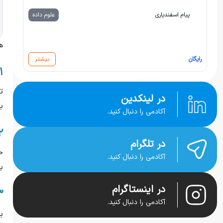
پیام اسفندیاری
علوم داده
ه
رایگان
بیشتر
۱. تعیین هد
ت
در لینکدین
ب
آکادمی را دنبال کنید.
۲. ارزیاب
در تلگرام
ح
آکادمی را دنبال کنید.
ب
در اینستاگرام
۳. برر
آکادمی را دنبال کنید.
ب